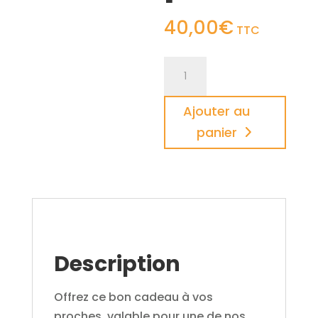
40,00
€
TTC
quantité
de
Bon
Ajouter au
cadeau
panier
—
pour
une
équipe
de
2
Description
à
4
personnes
Offrez ce bon cadeau à vos
proches, valable pour une de nos